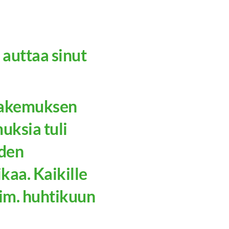
 auttaa sinut
öhakemuksen
uksia tuli
iden
kaa. Kaikille
iim. huhtikuun