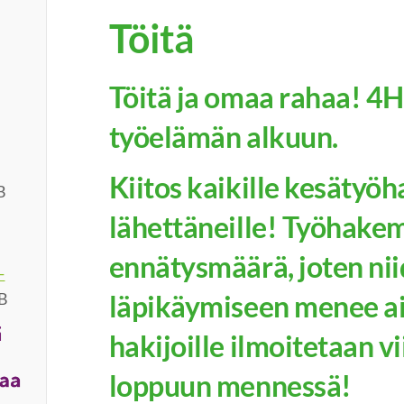
Töitä
Töitä ja omaa rahaa! 4H
työelämän alkuun.
Kiitos kaikille kesäty
B
lähettäneille! Työhakem
ennätysmäärä, joten ni
-
B
läpikäymiseen menee ai
hakijoille ilmoitetaan v
loppuun mennessä!