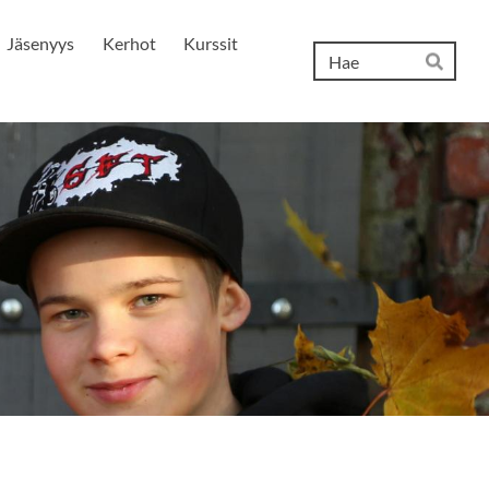
Jäsenyys
Kerhot
Kurssit
Hak
Hae