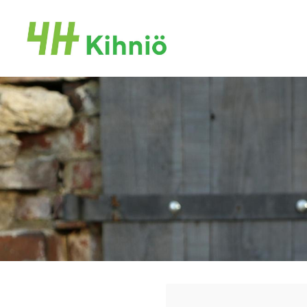
Siirry
sivun
Kihniön 4H-yhdistys ry
sisältöön