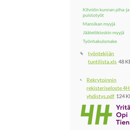
Kihniön kunnan piha-ja
puistotyöt
Mansikan myyjä
Jäätelökioskin myyjä
Työnhakulomake
työntekijän
tuntilista.xls
48 K
Rekrytoinnin
rekisteriseloste 4H
yhdistys.pdf
124 K